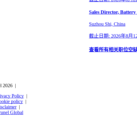
Sales Director, Batter
Suzhou Shi, China
截止日期: 2026年8月1
查看所有相关职位空
l 2026
ivacy Policy
okie policy
sclaimer
unel Global