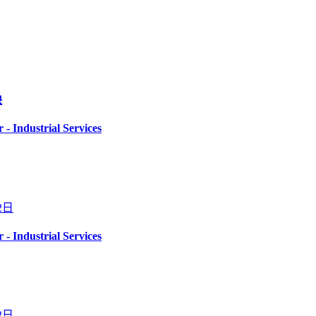
缺
 - Industrial Services
2日
 - Industrial Services
2日