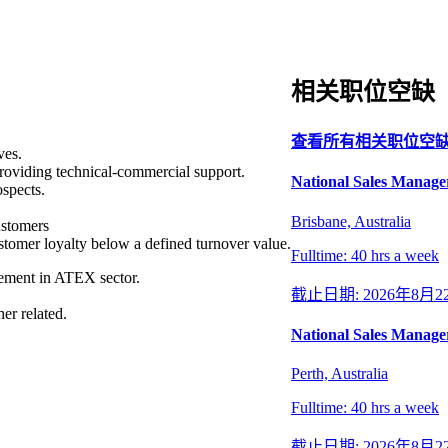
相关职位空缺
查看所有相关职位空
ves.
providing technical-commercial support.
National Sales Manager
ospects.
Brisbane, Australia
ustomers
tomer loyalty below a defined turnover value.
Fulltime: 40 hrs a week
ement in ATEX sector.
截止日期: 2026年8月2
er related.
National Sales Manager
Perth, Australia
Fulltime: 40 hrs a week
截止日期: 2026年8月2