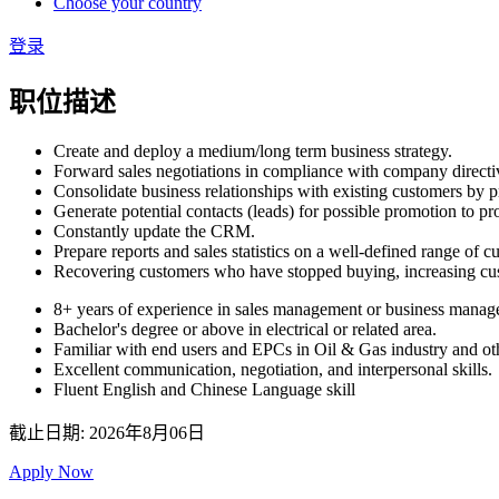
Choose your country
登录
职位描述
Create and deploy a medium/long term business strategy.
Forward sales negotiations in compliance with company directi
Consolidate business relationships with existing customers by 
Generate potential contacts (leads) for possible promotion to pr
Constantly update the CRM.
Prepare reports and sales statistics on a well-defined range of c
Recovering customers who have stopped buying, increasing cus
8+ years of experience in sales management or business manag
Bachelor's degree or above in electrical or related area.
Familiar with end users and EPCs in Oil & Gas industry and oth
Excellent communication, negotiation, and interpersonal skills.
Fluent English and Chinese Language skill
截止日期: 2026年8月06日
Apply Now