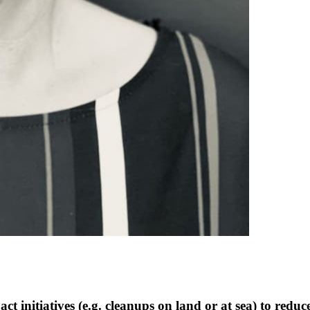
ct initiatives (e.g. cleanups on land or at sea) to reduce