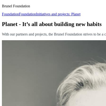
Brunel Foundation
Foundation
Foundation
Initiatives and projects: Planet
Planet - It’s all about building new habits
With our partners and projects, the Brunel Foundation strives to be 