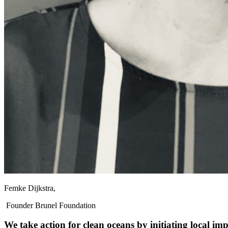
Femke Dijkstra,
Founder Brunel Foundation
We take action for clean oceans by initiating local impa